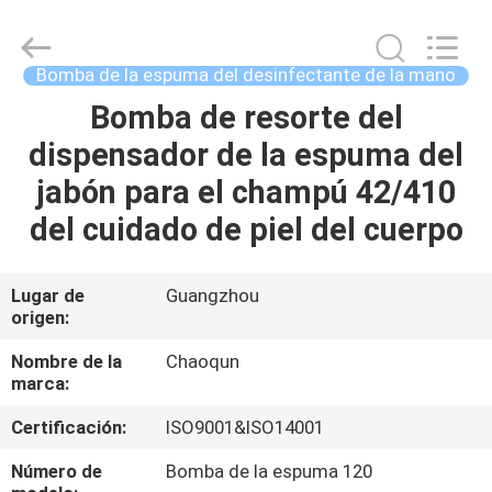
plástica
de
la
loción
Proveedor.
Bomba de la espuma del desinfectante de la mano
Copyright
©
2021
Bomba de resorte del
HOGAR
-
2025
dispensador de la espuma del
Guangzhou
Chaoqun
Plastic
PRODUCTOS
jabón para el champú 42/410
Industry
Co.,
Ltd..
del cuidado de piel del cuerpo
All
Rights
SOBRE
Reserved.
NOSOTROS
Lugar de
Guangzhou
origen:
VIAJE
Nombre de la
Chaoqun
marca:
DE
Certificación:
ISO9001&ISO14001
LA
FÁBRICA
Número de
Bomba de la espuma 120