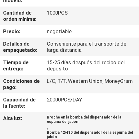
modelo:
Cantidad de
1000PCS
CONTROL
orden mínima:
DE
Precio:
negotiable
CALIDAD
Detalles de
Conveniente para el transporte de
empaquetado:
larga distancia
ÉNTRENOS
Tiempo de
15-25 días después del recibo del
EN
entrega:
depósito
CONTACTO
Condiciones de
L/C, T/T, Western Union, MoneyGram
CON
pago:
Capacidad de
20000PCS/DAY
NOTICIAS
la fuente:
Alta luz:
Broche en la bomba del dispensador de la
espuma del jabón
CASOS
,
Bomba 42/410 del dispensador de la espuma del
jabón