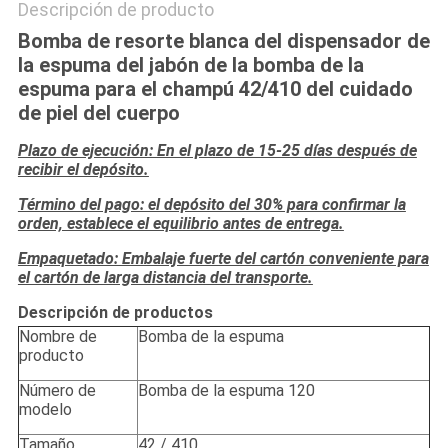
Descripción de producto
Bomba de resorte blanca del dispensador de
la espuma del jabón de la bomba de la
espuma para el champú 42/410 del cuidado
de piel del cuerpo
Plazo de ejecución: En el plazo de 15-25 días después de
recibir el depósito.
Término del pago: el depósito del 30% para confirmar la
orden, establece el equilibrio antes de entrega.
Empaquetado: Embalaje fuerte del cartón conveniente para
el cartón de larga distancia del transporte.
Descripción de productos
Nombre de
Bomba de la espuma
producto
Número de
Bomba de la espuma 120
modelo
Tamaño
42 / 410