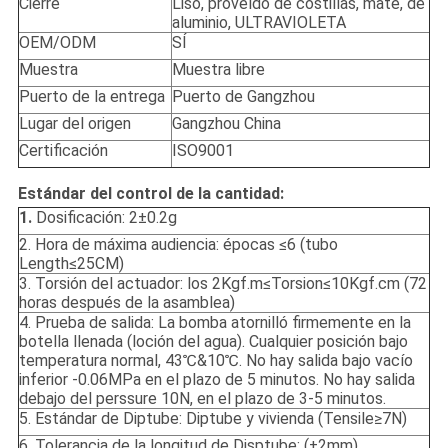
Cierre
Liso, proveído de costillas, mate, de
aluminio, ULTRAVIOLETA
OEM/ODM
SÍ
Muestra
Muestra libre
Puerto de la entrega
Puerto de Gangzhou
Lugar del origen
Gangzhou China
Certificación
ISO9001
Estándar del control de la cantidad:
1.
Dosificación: 2±0.2g
2. Hora de máxima audiencia: épocas ≤6 (tubo
Length≤25CM)
3. Torsión del actuador: los 2Kgf.m≤Torsion≤10Kgf.cm (72
horas después de la asamblea)
4. Prueba de salida: La bomba atornilló firmemente en la
botella llenada (loción del agua). Cualquier posición bajo
temperatura normal, 43℃&10℃. No hay salida bajo vacío
inferior -0.06MPa en el plazo de 5 minutos. No hay salida
debajo del perssure 10N, en el plazo de 3-5 minutos.
5. Estándar de Diptube: Diptube y vivienda (Tensile≥7N)
6. Tolerancia de la longitud de Disptube: (±2mm)