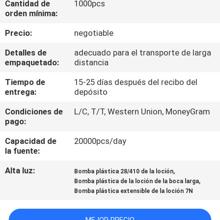
Cantidad de
1000pcs
orden mínima:
CONTROL
Precio:
negotiable
DE
Detalles de
adecuado para el transporte de larga
CALIDAD
empaquetado:
distancia
Tiempo de
15-25 días después del recibo del
ÉNTRENOS
entrega:
depósito
EN
Condiciones de
L/C, T/T, Western Union, MoneyGram
CONTACTO
pago:
CON
Capacidad de
20000pcs/day
la fuente:
NOTICIAS
Alta luz:
,
Bomba plástica 28/410 de la loción
,
Bomba plástica de la loción de la boca larga
Bomba plástica extensible de la loción 7N
CASOS