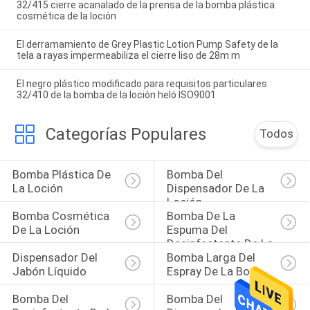
32/415 cierre acanalado de la prensa de la bomba plástica
cosmética de la loción
El derramamiento de Grey Plastic Lotion Pump Safety de la
tela a rayas impermeabiliza el cierre liso de 28m m
El negro plástico modificado para requisitos particulares
32/410 de la bomba de la loción heló ISO9001
Categorías Populares
Todos
Bomba Plástica De 
Bomba Del 
La Loción
Dispensador De La 
Loción
Bomba Cosmética 
Bomba De La 
De La Loción
Espuma Del 
Desinfectante De La 
Dispensador Del 
Bomba Larga Del 
Mano
Jabón Líquido
Espray De La Boca
Bomba Del 
Bomba Del 