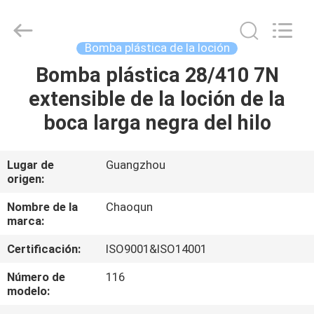
plástica
de
la
loción
Proveedor.
Bomba plástica de la loción
Copyright
©
2021
Bomba plástica 28/410 7N
HOGAR
-
2025
extensible de la loción de la
plasticlotionpump.com.
All
Rights
PRODUCTOS
boca larga negra del hilo
Reserved.
SOBRE
Lugar de
Guangzhou
origen:
NOSOTROS
Nombre de la
Chaoqun
marca:
VIAJE
Certificación:
ISO9001&ISO14001
DE
LA
Número de
116
modelo:
FÁBRICA